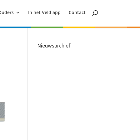
Ouders
In het Veld app
Contact
Nieuwsarchief