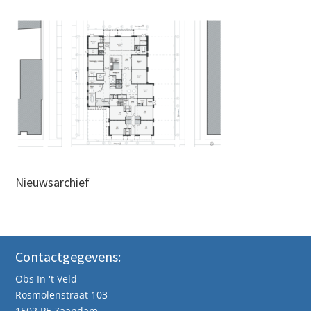
Nieuwsarchief
Contactgegevens:
Obs In 't Veld
Rosmolenstraat 103
1502 PE Zaandam