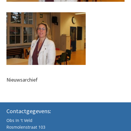
Nieuwsarchief
Contactgegevens:
Obs In 't Veld
Rosmolenstraat 103