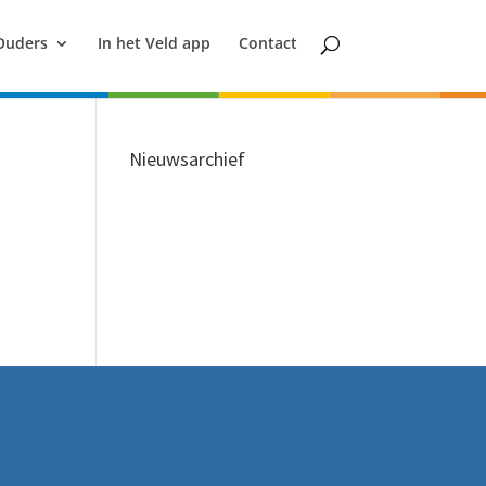
Ouders
In het Veld app
Contact
Nieuwsarchief