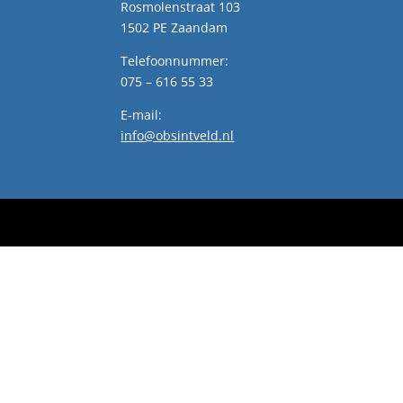
Rosmolenstraat 103
1502 PE Zaandam
Telefoonnummer:
075 – 616 55 33
E-mail:
info@obsintveld.nl